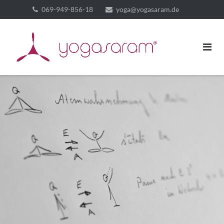
069-949-856-18
yoga@yogasaram.de