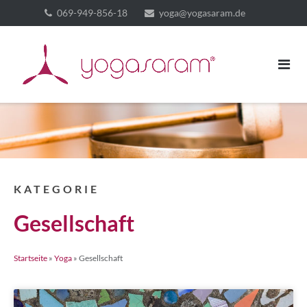
069-949-856-18
yoga@yogasaram.de
KATEGORIE
Gesellschaft
Startseite
»
Yoga
»
Gesellschaft