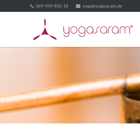
069-949-856-18
yoga@yogasaram.de