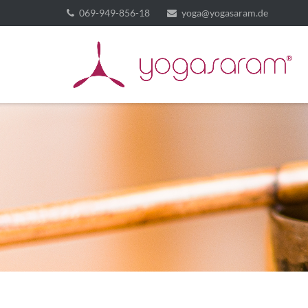
069-949-856-18
yoga@yogasaram.de