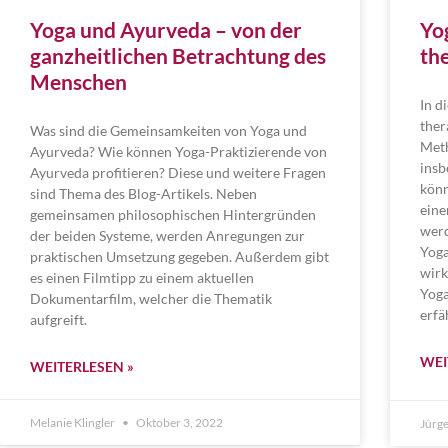
Yoga und Ayurveda – von der
Yo
ganzheitlichen Betrachtung des
th
Menschen
In d
ther
Was sind die Gemeinsamkeiten von Yoga und
Meth
Ayurveda? Wie können Yoga-Praktizierende von
insb
Ayurveda profitieren? Diese und weitere Fragen
könn
sind Thema des Blog-Artikels. Neben
eine
gemeinsamen philosophischen Hintergründen
werd
der beiden Systeme, werden Anregungen zur
Yoga
praktischen Umsetzung gegeben. Außerdem gibt
wirk
es einen Filmtipp zu einem aktuellen
Yoga
Dokumentarfilm, welcher die Thematik
erfä
aufgreift.
WEI
WEITERLESEN »
Melanie Klingler
Oktober 3, 2022
Jürge