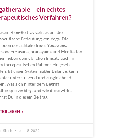
gatherapie – ein echtes
erapeutisches Verfahren?
iesem Blog-Beitrag geht es um die
apeutische Bedeutung von Yoga. Die
oden des achtgliedriges Yogawegs,
esondere asana, pranayama und Meditation
en neben dem üblichen Einsatz auch in
m therapeutischen Rahmen eingesetzt
en. Ist unser System außer Balance, kann
 hier unterstützend und ausgleichend
en. Was sich hinter dem Begriff
therapie verbirgt und wie diese wirkt,
hrst Du in diesem Beitrag.
TERLESEN »
n Slisch
Juli 18, 2022