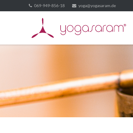
069-949-856-18
yoga@yogasaram.de