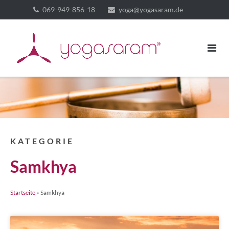
069-949-856-18
yoga@yogasaram.de
KATEGORIE
Samkhya
Startseite
»
Samkhya