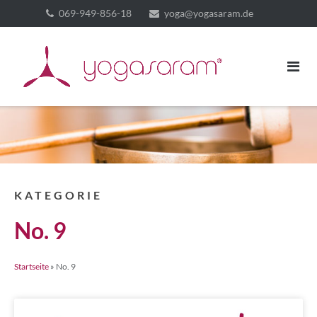
069-949-856-18
yoga@yogasaram.de
KATEGORIE
No. 9
Startseite
»
No. 9