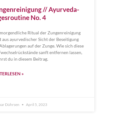
ngenreinigung // Ayurveda-
gesroutine No. 4
morgendliche Ritual der Zungenreinigung
t aus ayurvedischer Sicht der Beseitigung
Ablagerungen auf der Zunge. Wie sich diese
fwechselrückstände sanft entfernen lassen,
hrst du in diesem Beitrag.
TERLESEN »
ar Dührsen
April 5, 2023