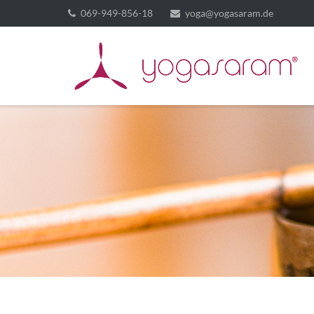
069-949-856-18
yoga@yogasaram.de