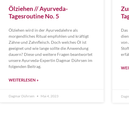
Ölziehen // Ayurveda-
Zu
Tagesroutine No. 5
Ta
Ölziehen wird in der Ayurvedalehre als
Das 
morgendliches Ritual empfohlen und kräftigt
dien
Zähne und Zahnfleisch. Doch welches Öl ist
von 
geeignet und wie lange sollte die Anwendung
Stof
dauern? Diese und weitere Fragen beantwortet
erfä
unsere Ayurveda-Expertin Dagmar Dührsen im
folgenden Beitrag.
WEI
WEITERLESEN »
Dagmar Dührsen
Mai 4, 2023
Dagm