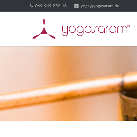
069-949-856-18
yoga@yogasaram.de