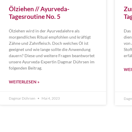
Ölziehen // Ayurveda-
Zu
Tagesroutine No. 5
Ta
Ölziehen wird in der Ayurvedalehre als
Das 
morgendliches Ritual empfohlen und kräftigt
dien
Zähne und Zahnfleisch. Doch welches Öl ist
von 
geeignet und wie lange sollte die Anwendung
Stof
dauern? Diese und weitere Fragen beantwortet
erfä
unsere Ayurveda-Expertin Dagmar Dührsen im
folgenden Beitrag.
WEI
WEITERLESEN »
Dagmar Dührsen
Mai 4, 2023
Dagm