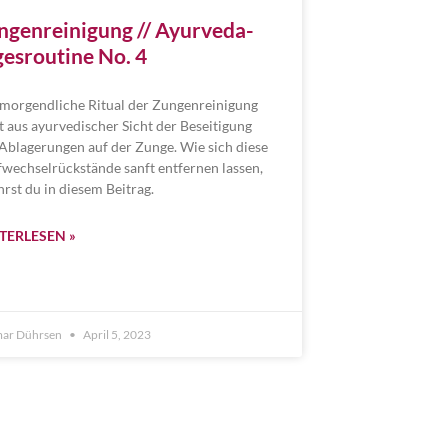
ngenreinigung // Ayurveda-
gesroutine No. 4
morgendliche Ritual der Zungenreinigung
t aus ayurvedischer Sicht der Beseitigung
Ablagerungen auf der Zunge. Wie sich diese
fwechselrückstände sanft entfernen lassen,
hrst du in diesem Beitrag.
TERLESEN »
ar Dührsen
April 5, 2023